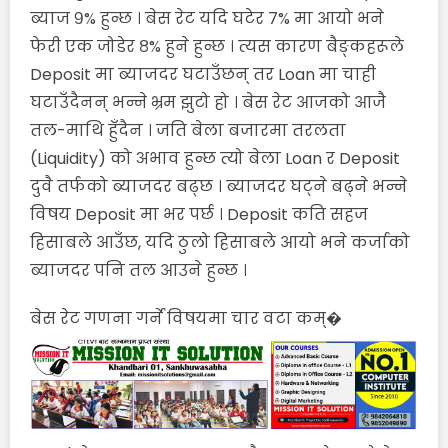
ब्याज ९% हुन्छ । बेस रेट यदि घटेर ७% मा आयो भने
फेरी एक जोडेर ८% हुने हुन्छ । त्यस कारण बैङ्कहरूले
Deposit मा ब्याजदर घटाउँछन् तर Loan मा चाही
घटाउँदैनन् भन्ने भ्रम झुटो हो । बेस रेट आजको आजै
तल-माथि हुँदैन । जति बेला बजारमा तरलता
(Liquidity) को अभाव हुन्छ त्यो बेला Loan र Deposit
दुवै तर्फको ब्याजदर बढ्छ । ब्याजदर घट्ने बढ्ने भन्ने
विषय Deposit मा भर पर्छ । Deposit कति सहज
हिसाबले आउँछ, यदि ठुलो हिसाबले आयो भने कर्जाको
ब्याजदर पनि तल आउने हुन्छ ।
बेस रेट गणना गर्ने विषयमा चार वटा कम्�