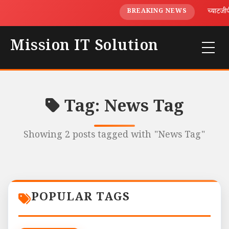
च्याटजीपीट
BREAKING NEWS
Mission IT Solution
Tag: News Tag
Showing 2 posts tagged with "News Tag"
POPULAR TAGS