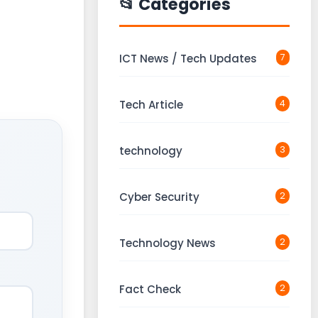
📂 Categories
ICT News / Tech Updates
7
Tech Article
4
technology
3
Cyber Security
2
Technology News
2
Fact Check
2