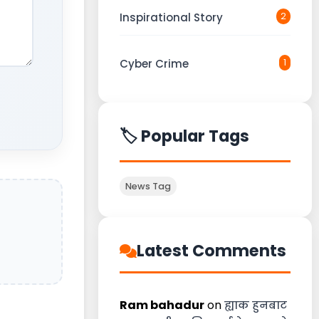
Inspirational Story
2
Cyber Crime
1
🏷️ Popular Tags
News Tag
Latest Comments
Ram bahadur
on
ह्याक हुनबाट