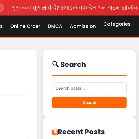
ो युग सकिँदै? एआईले बदल्दैछ अनलाइन खोजीको स्वरूप
•
घरम
Categories
s
Online Order
DMCA
Admission
🔍 Search
Search
Recent Posts