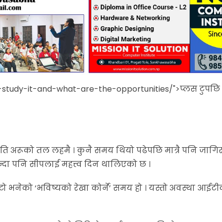
tudy-it-and-what-are-the-opportunities/">प्लस टुपछि 
 अरूको तल लहमै । कुनै समय थियो पढेपछि मात्रै पनि जागिर प
ीभन्दा पनि सीपलाई महत्त्व दिन थालिएको छ ।
टो भनेको ‘भविष्यको रेखा कोर्ने’ समय हो । यस्तो अवस्था आईटीक