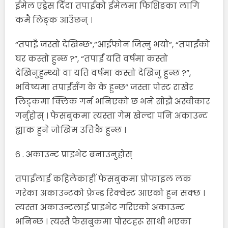
ईमेल एड्रेस दिँदा तपाईंको ईमेलमा फिशिङका लागि
कमै लिङ्क आउँछन् ।
“तपाइँ जस्तो देखिन्छ”,”आईफोन जित्नु भयो”, “तपाईंको
घर कस्तो हुन्छ ?”, “तपाईं यति वर्षमा कस्तो
देखिनुहुन्थ्यो वा यति वर्षमा कस्तो देखिनु हुन्छ ?”,
भविष्यमा तपाईंसँग के के हुन्छ” जस्ता पोस्ट राखेर
लिङ्कमा क्लिक गर्न भनिएको छ भने सोझै अस्वीकार
गर्नुहोस् । फेसबुकमा त्यस्ता गेम खेल्दा पनि अकाउन्ट
ह्याक हुने जोखिम उत्तिकै हुन्छ ।
६ . अकाउन्ट प्राइभेट बनाउनुहोस्
तपाईंलाई कहिलेकाहीं फेसबुकमा प्रोफाइल लक
गरेका अकाउन्टको फ्रेन्ड रिक्वेस्ट आएको हुन सक्छ ।
त्यस्ता अकाउन्टलाई प्राइभेट गरिएको अकाउन्ट
भनिन्छ । त्यस्तै फेसबुकमा पोस्टहरू साथी भएका