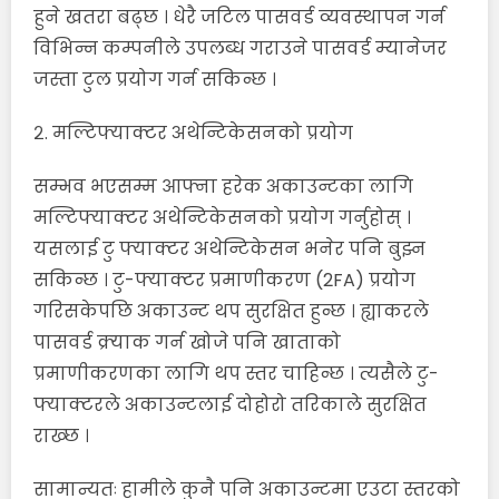
हुने खतरा बढ्छ । धेरै जटिल पासवर्ड व्यवस्थापन गर्न
विभिन्न कम्पनीले उपलब्ध गराउने पासवर्ड म्यानेजर
जस्ता टुल प्रयोग गर्न सकिन्छ ।
२. मल्टिफ्याक्टर अथेन्टिकेसनको प्रयोग
सम्भव भएसम्म आफ्ना हरेक अकाउन्टका लागि
मल्टिफ्याक्टर अथेन्टिकेसनको प्रयोग गर्नुहोस् ।
यसलाई टु फ्याक्टर अथेन्टिकेसन भनेर पनि बुझ्न
सकिन्छ । टु-फ्याक्टर प्रमाणीकरण (2FA) प्रयोग
गरिसकेपछि अकाउन्ट थप सुरक्षित हुन्छ । ह्याकरले
पासवर्ड क्र्याक गर्न खोजे पनि खाताको
प्रमाणीकरणका लागि थप स्तर चाहिन्छ । त्यसैले टु-
फ्याक्टरले अकाउन्टलाई दोहोरो तरिकाले सुरक्षित
राख्छ ।
सामान्यतः हामीले कुनै पनि अकाउन्टमा एउटा स्तरको