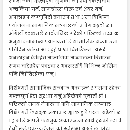
सञ्जालकाे महत्त्वपूर्ण भूमिका छ । प्रयोगकर्ताबीच
अन्तर्क्रिया गर्न, सामग्रीहरू पोस्ट एवं शेयर गर्न,
अनलाइन कम्युनिटी बनाउन तथा अन्य विभिन्न
प्रयोजनमा सामाजिक सञ्जालको प्रयोग बढ्दाे छ ।
ओबेर्लो डटकमले सार्वजनिक गरेको पछिल्लो तथ्याकं
अनुसार सामान्य प्रयोगकर्ताले सामाजिक सञ्जालमा
प्रतिदिन करिब साढे दुई घण्टा बिताउँछन् । यसरी
अनलाइन केन्द्रित सामाजिक सञ्जालमा बिताउने
समय बढिरहँदा फाइदा र अवसरसँगै विभिन्न जोखिम
पनि निम्तिरहेका छन् ।
विशेषगरी सामाजिक सञ्जाल अकाउन्ट र यसमा रहेका
महत्त्वपूर्ण डेटा सुरक्षाा गर्नु अहिलेकाे चुनौती हाे ।
पछिल्लाे समय नेपालमा पनि सामाजिक सञ्जाल
विशेषगरी फेसबुक अकाउन्ट ह्याक हुने घटना बढेको छ
। हामीले आफ्नै फसबुक अकाउन्टमा साथीहरुको स्टोरी
हेर्याैं भने, एक-दुई जनाको स्टोरीमा अश्लील फोटो