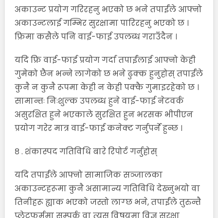
अकाउन्ट प्रयोग गरिरहनु भएको छ भने तपाईंले आफ्नो
अकाउन्टलाई गम्भिर सुरक्षामा पारिरहनु भएको छ ।
फ्रिमा कसैले पनि वाई-फाई उपलब्ध गराउँदैन ।
यदि फ्रि वाई-फाई प्रयोग गर्दा तपाईंलाई आफ्नो केही
गुमेको छैन भन्ने लागेको छ भने ढुक्क हुनुहोस् तपाईंले
कुनै न कुनै रूपमा केही न केही पक्कै गुमाइरहेको छ ।
सामान्तः निःशुल्क उपलब्ध हुने वाई-फाई नेटवर्क
असुरक्षित हुने भएकाले सुरक्षित हुन भरसक भीपीएन
प्रयोग गरेर मात्र वाई-फाई कनेक्ट गर्नुपर्ने हुन्छ ।
८ . शंकास्पद गतिविधि बारे रिपोर्ट गर्नुहोस्
यदि तपाईंले आफ्नो सामाजिक सञ्जालका
अकाउन्टहरूमा कुनै असामान्य गतिविधि देख्नुभयो वा
तिनीहरू ह्याक भएको जस्तो लाग्छ भने, तपाईंले तुरुन्तै
प्लेटफर्ममा सम्पर्क वा त्यस विषयमा विज्ञ सुरक्षा