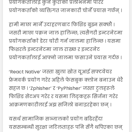
प्रयोगकर्तालाई कुनै कुराको प्रलोभनमा पारेर
प्रयोगकर्ताको व्यक्तिगत जानकारी चोर्ने प्रयास गर्छन् ।
हामी माछा मार्ने उदाहरणबाट फिशिङ बुझ्न सक्छौं ।
जसरी माछा पक्रन जाल हालिन्छ, त्यसैगरी इन्टरनेटमा
प्रयाेगकर्ताकाे डेटा चाेरी गर्न जालमा हालिन्छ । यसमा
फिशरले इन्टरनेटमा जाल राख्छ र इन्टरनेट
प्रयोगकर्तालाई आफ्नो जालमा फसाउने प्रयास गर्दछ ।
‘React Native’ जस्ता खुला स्रोत यूआई सफ्टवेयर
फ्रेमवर्क प्रयाेग गरेर अहिले फेसबुक क्लोन बनाउन धेरै
सहज छ । ‘Zphisher’ र ‘PyPhisher’ जस्ता टुलहरूले
फिशिङ सेटअप गरेर र यसमा लिङ्कहरू सिर्जना गरेर
आक्रमणकारीलाई अझ सजिलो बनाइरहेका छन् ।
यसर्थ सामाजिक सञ्जालकाे प्रयाेग बढिरहँदा
यससम्बन्धी सुरक्षा जटिलताहरू पनि सँगै थपिएका छन्