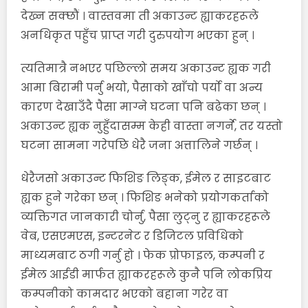
देख्न सक्छौं । वास्तवमा ती अकाउन्ट ह्याकरहरूले
अनधिकृत पहुँच प्राप्त गरी दुरुपयोग भएका हुन् ।
त्यतिमात्रै नभएर पछिल्लो समय अकाउन्ट ह्यक गरी
आमा बिरामी पर्नु भयो, पैसाको खाँचो पर्यो वा अन्य
कारण देखाउँदै पैसा माग्ने घटना पनि बढेका छन् ।
अकाउन्ट ह्यक नुहुँदासम्म केही वास्ता नगर्ने, तर यस्तो
घटना सामना गरेपछि धेरै जना अत्तालिने गर्छन् ।
धेरैजसाे अकाउन्ट फिशिङ लिङ्क, ईमेल र साइटबाट
ह्यक हुने गरेका छन् । फिशिङ भनेको प्रयोगकर्ताको
व्यक्तिगत जानकारी चोर्नु, पैसा लुट्नु र ह्याकरहरूले
वेब, एसएमएस, इन्टरनेट र डिजिटल प्रविधिको
माध्यमबाट ठगी गर्नु हो । फेक प्रोफाइल, कम्पनी र
ईमेल आईडी मार्फत ह्याकरहरूले कुनै पनि लोकप्रिय
कम्पनीको कामदार भएको बहाना गरेर वा