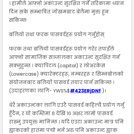
। हामीले आफ्नो अकाउन्ट सुरक्षित गर्ने तरिकामा ध्यान
दिन सके सम्भावित जाेखमबाट बेलैमा मुक्त हुन
सकिन्छः
बलियो तथा फरक पासवर्डहरू प्रयोग गर्नुहोस्
फरक तथा बलियो पासवर्डहरू प्रयोग गरेर तपाईंले
आफ्नो सामाजिक सञ्जालका अकाउन्ट सुरक्षित गर्न
सक्नुहुन्छ । क्यापिटल (capital) र लोअरकेस
(Lowercase) क्यारेक्टरहरू, नम्बरहरू र सिम्नबोलको
संयोजनबाट बलियाे पासवर्ड तयार पार्न सकिन्छ ।
(उदाहरणका लागि- YWS%$
#423ERjDNf
)।
धेरै अकाउन्टका लागि एउटै पासवर्ड कहिल्यै प्रयोग गर्नु
हुँदैन, र यो कम्तिमा ८ देखि १६ अक्षर लामो पासवर्ड
राख्नु उपयुक्त मानिन्छ । यदि एउटा अकाउन्ट मात्र पनि
ह्याकरको हातमा पर्‍यो भने अरु पनि अकाउन्ट ह्याक