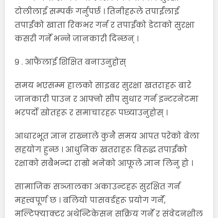
टोलीलाई सम्पर्क गर्नुपर्छ । तिनीहरूले तपाईंलाई
तपाईंको खाता रिकभर गर्न र तपाईंको डेटाको सुरक्षा
कसरी गर्ने भन्ने जानकारी दिन्छन् ।
९ . आफैंलाई शिक्षित बनाउनुहोस्
समय भएसम्म हालको साइबर सुरक्षा खतराहरू बारे
जानकारी पाउन र आफ्नो सीप सुधार गर्न इन्टरनेटमा
भरपर्दो स्रोतहरू र समाचारहरू पछ्याउनुहोस् ।
आधारभूत ज्ञान राख्नाले कुनै समय आपत परेको बेला
सहयोग हुन्छ । आधुनिक खतराहरू विरुद्ध तपाईंको
रक्षाको सबैभन्दा राम्रो भनेको आफूले ज्ञान लिनु हो ।
सामाजिक सञ्जालका अकाउन्टहरू सुरक्षित गर्न
महत्त्वपूर्ण छ । बलियो पासवर्डहरू प्रयोग गर्ने,
मल्टिफ्याक्टर अथेन्टिकेसन सक्रिय गर्ने र संवेदनशील