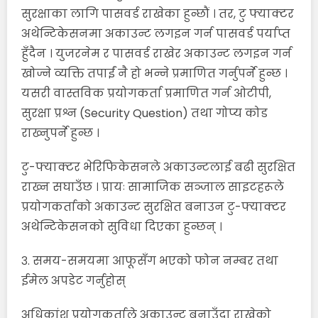
सुरक्षाका लागि पासवर्ड राखेका हुन्छौं । तर, टु फ्याक्टर
अथेन्टिकेसनमा अकाउन्ट लगइन गर्न पासवर्ड पर्याप्त
हुँदैन । युजरनेम र पासवर्ड राखेर अकाउन्ट लगइन गर्न
खोज्ने व्यक्ति तपाईं नै हो भन्ने प्रमाणित गर्नुपर्ने हुन्छ ।
यसरी वास्तविक प्रयोगकर्ता प्रमाणित गर्न ओटीपी,
सुरक्षा प्रश्न (Security Question) तथा गोप्य कोड
राख्नुपर्ने हुन्छ ।
टु-फ्याक्टर भेरिफिकेसनले अकाउन्टलाई बढी सुरक्षित
राख्न सघाउँछ । प्रायः सामाजिक सञ्जाल साइटहरूले
प्रयोगकर्ताको अकाउन्ट सुरक्षित बनाउन टु-फ्याक्टर
अथेन्टिकेसनको सुविधा दिएका हुन्छन् ।
३. समय-समयमा आफूसँग भएको फोन नम्बर तथा
ईमेल अपडेट गर्नुहोस्
अधिकांश प्रयोगकर्ताले अकाउन्ट बनाउँदा राखेको