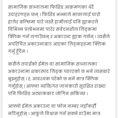
सामाजिक सञ्जालमा फिशिङ आक्रमणका धेरै
उदाहरणहरू छन् । फिशिङ भन्नाले माछालाई चारो
हालेर बल्छिमा पारे जस्तै हामीलाई पनि ह्याकरले
विभिन्न प्रलोभनमा पारेर संवेदनशील लिङ्कमा
क्लिक गर्न लगाउँछन् र अकाउन्ट ह्याक गर्छन् । त्यसैले
अपरिचित अकाउन्टबाट आएका लिङ्कहरूमा क्लिक
गर्नु हुँदैन ।
कसैले तपाईंको ईमेल वा सामाजिक सञ्जालका
अकाउन्टमा शंकास्पद लिङ्क पठाएको छ भने त्यसबारे
बुझ्नुहोस् । र, आवश्यक परेको छ भने मात्र क्लिक
गर्नुहोस् । आफ्ना व्यक्तिगत जानकारी सुरक्षित राख्दा
पनि फिशिङ अट्याकबाट जोगिन सकिन्छ ।
आफ्नो ईमेल अकाउन्ट वा फोन नम्बर जहाँकहीँ
नदिनुहोस् । आफूले विश्वास गर्न सक्ने ठाउँमा मात्र